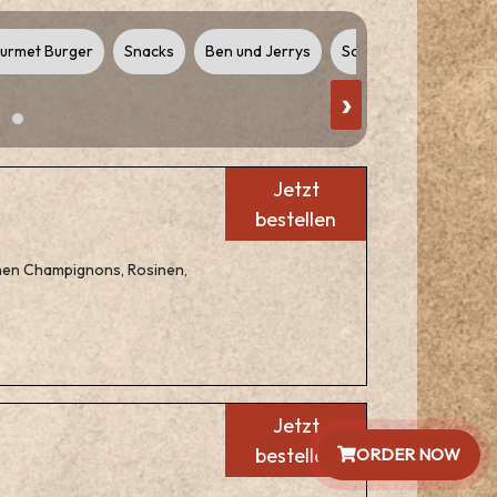
urmet Burger
Snacks
Ben und Jerrys
Soft Drinks
Alcoho
›
Jetzt
bestellen
chen Champignons, Rosinen,
Jetzt
bestellen
ORDER NOW