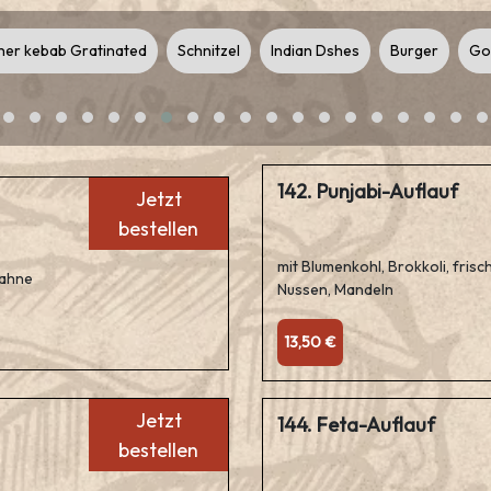
er kebab Gratinated
Schnitzel
Indian Dshes
Burger
Go
142. Punjabi-Auflauf
Jetzt
bestellen
mit Blumenkohl, Brokkoli, fris
Sahne
Nussen, Mandeln
13,50 €
Jetzt
144. Feta-Auflauf
bestellen