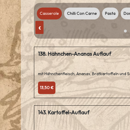
 Pizza
Salads
Casserole
Chilli Con Carne
Pasta
Don
‹
138. Hähnchen-Ananas Auflauf
mit Hähnchenfleisch, Ananas, Bratkartoffeln und 
13,50 €
143. Kartoffel-Auflauf