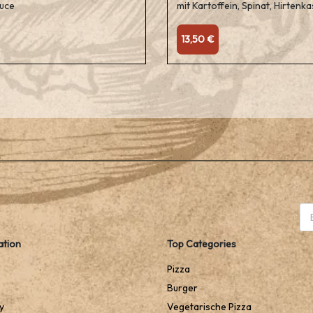
auce
mit Kartoffein, Spinat, Hirten
13,50 €
ation
Top Categories
Pizza
Burger
y
Vegetarische Pizza