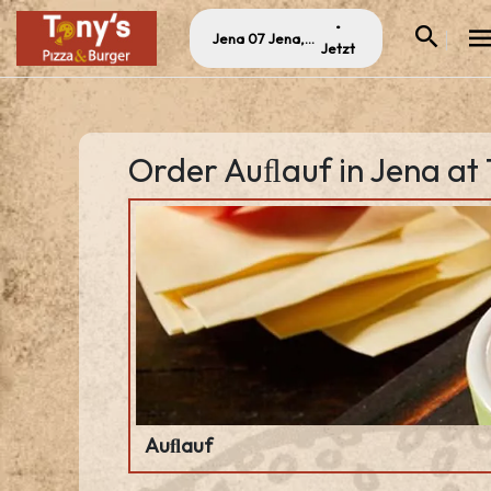
•
Jena 07 Jena, Germany
Jetzt
Order Auﬂauf in Jena at 
Auﬂauf