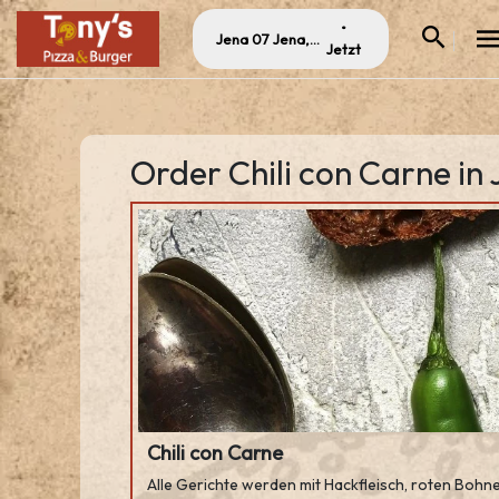
•
Jena 07 Jena, Germany
Jetzt
Order Chili con Carne in 
Chili con Carne
Alle Gerichte werden mit Hackfleisch, roten Bohnen