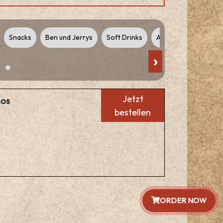
Snacks
Ben und Jerrys
Soft Drinks
Alcoholic Drinks
›
Jetzt
hos
bestellen
ORDER NOW