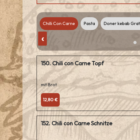
ads
Casserole
Chilli Con Carne
Pasta
Doner kebab Grat
‹
150. Chili con Carne Topf
mit Brot
12,80 €
152. Chili con Carne Schnitze