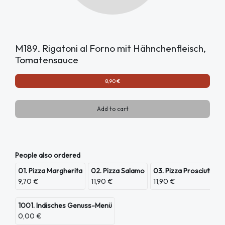
M189. Rigatoni al Forno mit Hähnchenfleisch,
Tomatensauce
8,90 €
Add to cart
People also ordered
01. Pizza Margherita
02. Pizza Salamo
03. Pizza Prosciutto
9,70 €
11,90 €
11,90 €
1001. Indisches Genuss-Menü
0,00 €