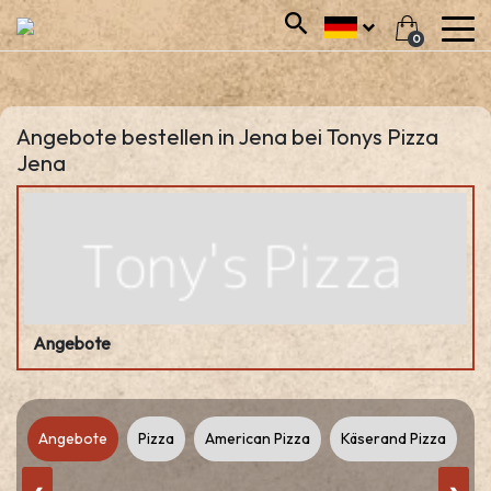
0
Angebote bestellen in Jena bei Tonys Pizza
Jena
Angebote
e
Angebote
Pizza
American Pizza
Käserand Pizza
Pi