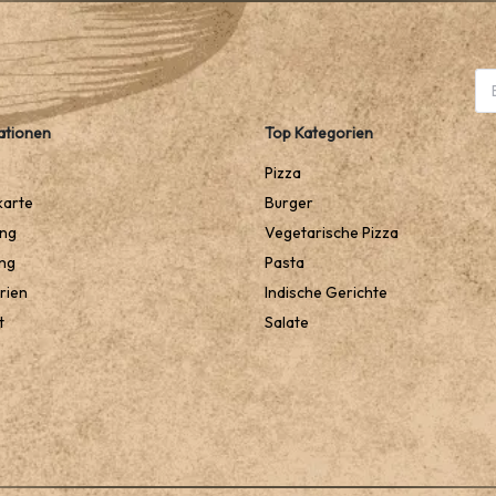
ationen
Top Kategorien
Pizza
karte
Burger
ung
Vegetarische Pizza
ng
Pasta
rien
Indische Gerichte
t
Salate