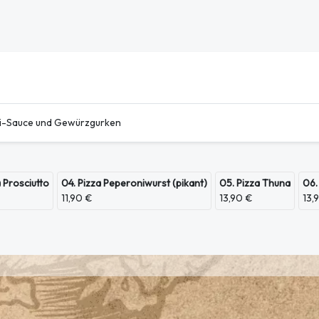
ili-Sauce und Gewürzgurken
a Prosciutto
04. Pizza Peperoniwurst (pikant)
05. Pizza Thuna
06.
11,90 €
13,90 €
13,