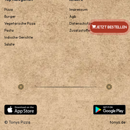
Pizza
Impressum
Burger
Agb
Vegetarische Pizza
Datenschutzerklarung
JETZT BESTELLEN
Pasta
Zusatzstoffe-Und-Allergene
Indische Gerichte
Salate
© Tonys Pizza
tonys.de