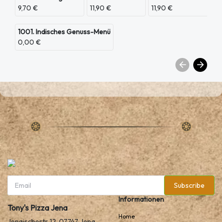
9,70 €
11,90 €
11,90 €
1001. Indisches Genuss-Menü
0,00 €
Subscribe
Informationen
Tony's Pizza Jena
Home
Jenaischestr 12, 07747 Jena