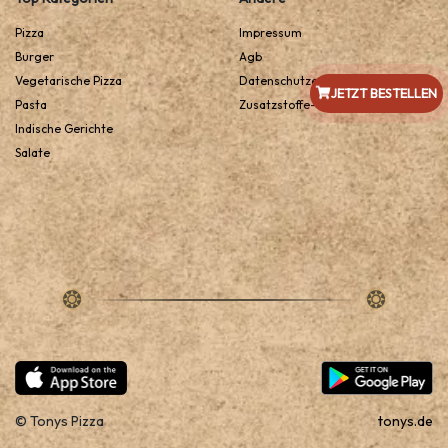
Pizza
Impressum
Burger
Agb
Vegetarische Pizza
Datenschutzerklarung
JETZT BESTELLEN
Pasta
Zusatzstoffe-Und-Allergene
Indische Gerichte
Salate
© Tonys Pizza
tonys.de